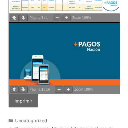
Página
1
/
1
Zoom
100%
Página
1
/
16
Zoom
100%
Imprimir
Uncategorized