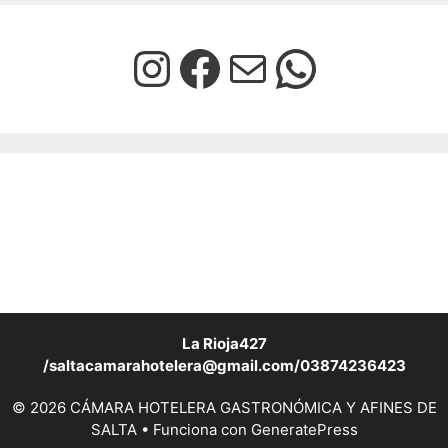
La Rioja427
/saltacamarahotelera@gmail.com/03874236423
© 2026 CÁMARA HOTELERA GASTRONÓMICA Y AFINES DE
SALTA
• Funciona con
GeneratePress