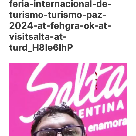
feria-internacional-de-
turismo-turismo-paz-
2024-at-fehgra-ok-at-
visitsalta-at-
turd_H8le6lhP
Reproductor
de
vídeo