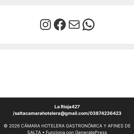
La Rioja427
/saltacamarahotelera@gmail.com/03874236423
© 2026 CÁMARA HOTELERA GASTRONÓMICA Y AFINES DE
SALTA
• Funciona con
GeneratePress