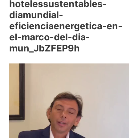
hotelessustentables-
diamundial-
eficienciaenergetica-en-
el-marco-del-dia-
mun_JbZFEP9h
Reproductor
de
vídeo