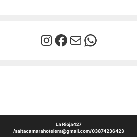
La Rioja427
/saltacamarahotelera@gmail.com/03874236423