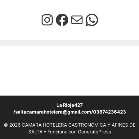
La Rioja427
/saltacamarahotelera@gmail.com/03874236423
© 2026 CÁMARA HOTELERA GASTRONÓMICA Y AFINES DE
SALTA
• Funciona con
GeneratePress