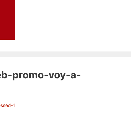
eb-promo-voy-a-
essed-1