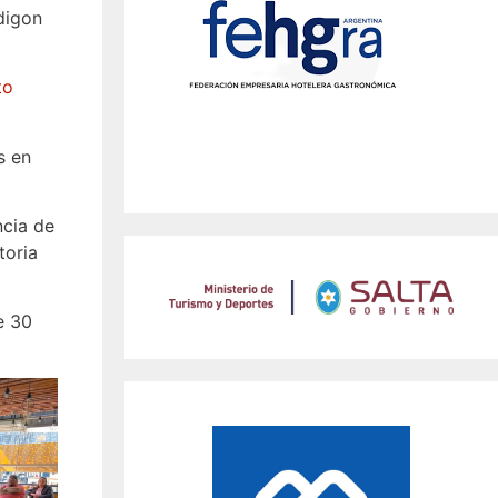
rdigon
to
s en
ncia de
toria
e 30