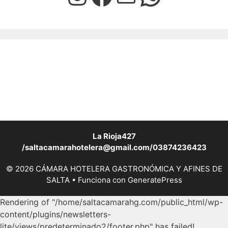
La Rioja427
/saltacamarahotelera@gmail.com/03874236423
© 2026 CÁMARA HOTELERA GASTRONÓMICA Y AFINES DE
SALTA
• Funciona con
GeneratePress
Rendering of "/home/saltacamarahg.com/public_html/wp-
content/plugins/newsletters-
lite/views/predeterminado2/footer.php" has failed!